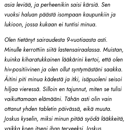
asia leviää, ja perheenikin saisi kärsiä. Sen
vuoksi haluan päästä isompaan kaupunkiin ja
lukioon, jossa kukaan ei tuntisi minua.
Olen tietänyt sairaudesta 9-vuotiaasta asti.
Minulle kerrottiin siitä lastensairaalassa. Muistan,
kuinka kiharatukkainen lääkärini kertoi, että olen
hiv-positiivinen ja olen ollut syntymästäni saakka.
Äitini piti minua kädestä ja itki, isäpuoleni seisoi
hiljaa vieressä. Silloin en tajunnut, miten se tulisi
vaikuttamaan elämääni. Tähän asti olin vain
ottanut yhden tabletin päivässä, eikä muuta.
Joskus kyselin, miksi minun pitää syödä lääkkeitä,
vaikka koen itseni ihan terveeksi. Joskus