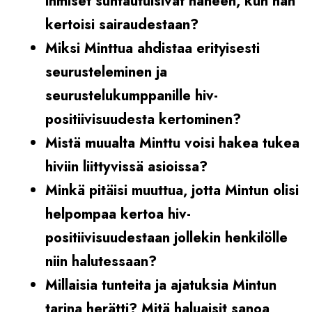
ihmiset suhtautuisivat häneen, kun hän
kertoisi sairaudestaan?
Miksi Minttua ahdistaa erityisesti
seurusteleminen ja
seurustelukumppanille hiv-
positiivisuudesta kertominen?
Mistä muualta Minttu voisi hakea tukea
hiviin liittyvissä asioissa?
Minkä pitäisi muuttua, jotta Mintun olisi
helpompaa kertoa hiv-
positiivisuudestaan jollekin henkilölle
niin halutessaan?
Millaisia tunteita ja ajatuksia Mintun
tarina herätti? Mitä haluaisit sanoa