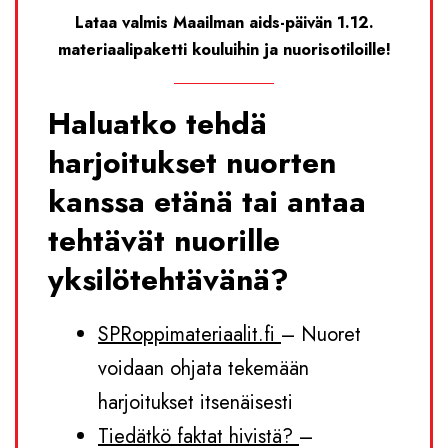
Lataa valmis Maailman aids-päivän 1.12.
materiaalipaketti kouluihin ja nuorisotiloille!
Haluatko tehdä
harjoitukset nuorten
kanssa etänä tai antaa
tehtävät nuorille
yksilötehtävänä?
SPRoppimateriaalit.fi
– Nuoret
voidaan ohjata tekemään
harjoitukset itsenäisesti
Tiedätkö faktat hivistä?
–