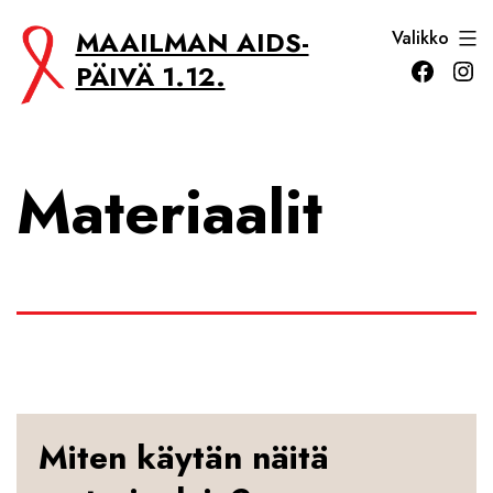
Siirry
MAAILMAN AIDS-
Valikko
sisältöön
Facebo
In
PÄIVÄ 1.12.
Materiaalit
Miten käytän näitä